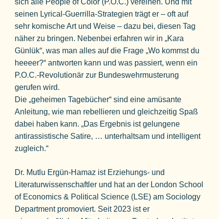
sich alle People of Color (P.O.C.) vereinen. Und mit
seinen Lyrical-Guerrilla-Strategien trägt er – oft auf
sehr komische Art und Weise – dazu bei, diesen Tag
näher zu bringen. Nebenbei erfahren wir in „Kara
Günlük“, was man alles auf die Frage „Wo kommst du
heeeer?“ antworten kann und was passiert, wenn ein
P.O.C.-Revolutionär zur Bundeswehrmusterung
gerufen wird.
Die „geheimen Tagebücher“ sind eine amüsante
Anleitung, wie man rebellieren und gleichzeitig Spaß
dabei haben kann. „Das Ergebnis ist gelungene
antirassistische Satire, … unterhaltsam und intelligent
zugleich.“
Dr. Mutlu Ergün-Hamaz ist Erziehungs- und
Literaturwissenschaftler und hat an der London School
of Economics & Political Science (LSE) am Sociology
Department promoviert. Seit 2023 ist er