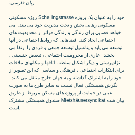
:زبان فارسی
روژه مسکونی Schellingstrasse خود را به عنوان یک پروژه
مسکونی رهایی بخش و تحت مدیریت خود می بیند. می
خواهد فضایی برای زندگی و زندگی فراتر از محدودیت های
اجتماعی ایجاد کند. فضاهایی که روابط اجتماعی در آنها
توسعه می یابد و پتانسیل توسعه جمعی و فردی را ارتقا می
بخشد. عاری از محرومیت اجتماعی ، تبعیض جنسیتی ،
نژادپرستی و دیگر اشکال سلطه. اتاقها و مکانهای ملاقات
برای ابتکارات اجتماعی ، فرهنگی و سیاسی که این تصویر از
خود را به اشتراک گذاشته و به جهان خارج منتقل می کنند.
نگرش همبستگی فعال نسبت به سایر طرح ها به صورت
عینی در حمایت از پروژه های مسکن مربوط از طریق
صندوق همبستگی مشترک Mietshäusersyndikat بیان شده
است.