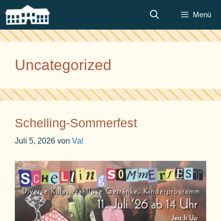
Zum
Menü
Inhalt
springen
Uncategorized
Schelling-Sommerfest
Juli 5, 2026
von
Val