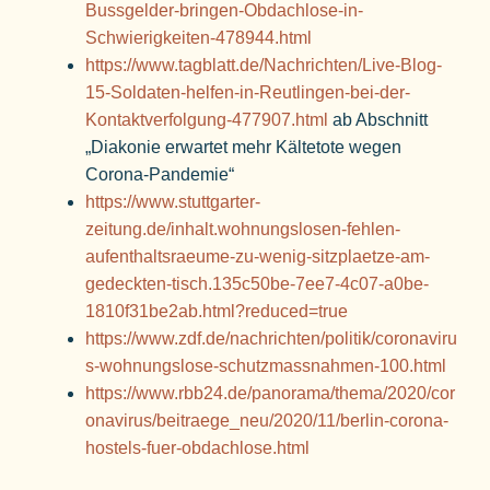
Bussgelder-bringen-Obdachlose-in-
Schwierigkeiten-478944.html
https://www.tagblatt.de/Nachrichten/Live-Blog-
15-Soldaten-helfen-in-Reutlingen-bei-der-
Kontaktverfolgung-477907.html
ab Abschnitt
„Diakonie erwartet mehr Kältetote wegen
Corona-Pandemie“
https://www.stuttgarter-
zeitung.de/inhalt.wohnungslosen-fehlen-
aufenthaltsraeume-zu-wenig-sitzplaetze-am-
gedeckten-tisch.135c50be-7ee7-4c07-a0be-
1810f31be2ab.html?reduced=true
https://www.zdf.de/nachrichten/politik/coronaviru
s-wohnungslose-schutzmassnahmen-100.html
https://www.rbb24.de/panorama/thema/2020/cor
onavirus/beitraege_neu/2020/11/berlin-corona-
hostels-fuer-obdachlose.html